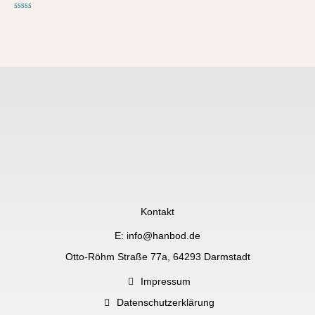
Bewertet
mit
0
von
5
Kontakt
E: info@hanbod.de
Otto-Röhm Straße 77a, 64293 Darmstadt
Impressum
Datenschutzerklärung