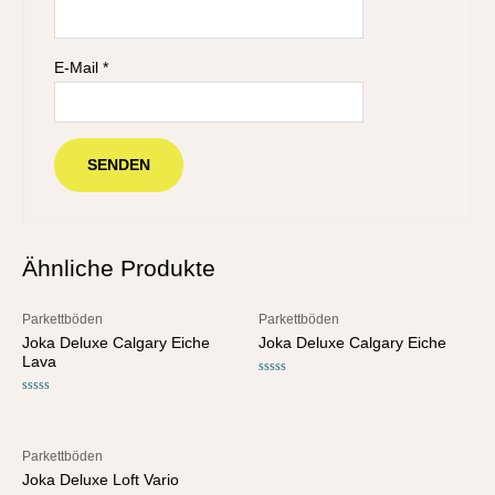
E-Mail
*
Ähnliche Produkte
Parkettböden
Parkettböden
Joka Deluxe Calgary Eiche
Joka Deluxe Calgary Eiche
Lava
Bewertet
mit
Bewertet
0
mit
von
0
5
von
5
Parkettböden
Joka Deluxe Loft Vario